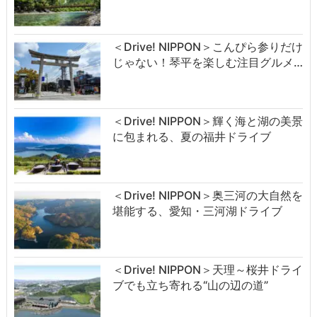
＜Drive! NIPPON＞こんぴら参りだけ
じゃない！琴平を楽しむ注目グルメ…
＜Drive! NIPPON＞輝く海と湖の美景
に包まれる、夏の福井ドライブ
＜Drive! NIPPON＞奥三河の大自然を
堪能する、愛知・三河湖ドライブ
＜Drive! NIPPON＞天理～桜井ドライ
ブでも立ち寄れる“山の辺の道”