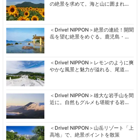
の絶景を求めて。海と山に囲まれ…
＜Drive! NIPPON＞絶景の連続！開聞
岳を望む絶景をめぐる。鹿児島・…
＜Drive! NIPPON＞レモンのように爽
やかな風景と魅力が溢れる、尾道…
＜Drive! NIPPON＞雄大な岩手山を間
近に。自然もグルメも堪能する岩…
＜Drive! NIPPON＞山岳リゾート「上
高地」で、絶景ポイントを散策