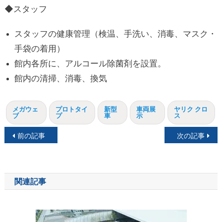
◆スタッフ
スタッフの健康管理（検温、手洗い、消毒、マスク・
手袋の着用）
館内各所に、アルコール除菌剤を設置。
館内の清掃、消毒、換気
メガウェ
プロトタイ
新型
車両展
ヤリク クロ
ブ
プ
車
示
ス
投
前の記事
次の記事
稿
ナ
関連記事
ビ
ゲ