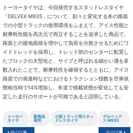
トーヨータイヤは、今回発売するスタッドレスタイヤ
「DELVEX M935」について、刻々と変化する冬の路面
での小型トラックの使用環境をふまえて、アイス性能と
耐摩耗性能を高次元で両立することを追求した商品で、
路面との接地面積を増やして負荷を分散させるためにワ
イドトレッドを採用し、トレッド部のセンターに配置し
たブロックの大型化と、サイプと呼ばれる細かい溝を多
数入れたことで、耐摩耗性を確保するとともに、アイス
路面での発進時などにおけるトラクション指数を空車状
態相当時で14%増加し、冬道で積載状態が変化しても安
定した走行のサポートが可能であると説明している。
トーヨー
新商品
小型トラック用スタッ
デルベック
タイヤ
発売
ドレスタイヤ
ス M935
投
前の記事
次の記事