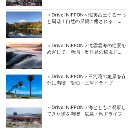
＜Drive! NIPPON＞蝦夷富士ぐるーっ
と周遊！自然の景観に癒される …
＜Drive! NIPPON＞滝雲雲海の絶景を
めざして 新潟・奥只見の秘境ド…
＜Drive! NIPPON＞三河湾の絶景を存
分に満喫！愛知・三河ドライブ
＜Drive! NIPPON＞海とともに発展し
てきた街を満喫 広島・呉ドライブ