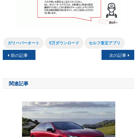
ガリーバーオート
5万ダウンロード
セルフ査定アプリ
投
前の記事
次の記事
稿
ナ
関連記事
ビ
ゲ
ー
シ