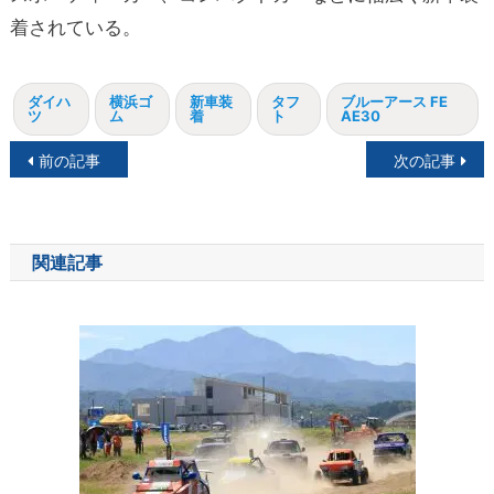
着されている。
ダイハ
横浜ゴ
新車装
タフ
ブルーアース FE
ツ
ム
着
ト
AE30
投
前の記事
次の記事
稿
ナ
関連記事
ビ
ゲ
ー
シ
ョ