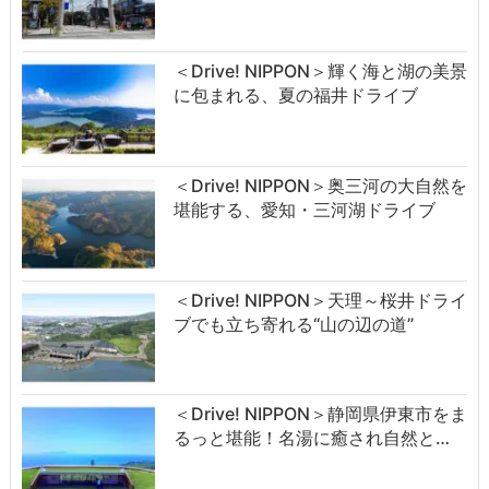
＜Drive! NIPPON＞輝く海と湖の美景
に包まれる、夏の福井ドライブ
＜Drive! NIPPON＞奥三河の大自然を
堪能する、愛知・三河湖ドライブ
＜Drive! NIPPON＞天理～桜井ドライ
ブでも立ち寄れる“山の辺の道”
＜Drive! NIPPON＞静岡県伊東市をま
るっと堪能！名湯に癒され自然と…