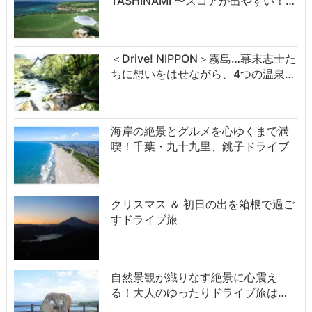
TASHINAMI 〜スコアが出やすい！…
＜Drive! NIPPON＞霧島…幕末志士た
ちに想いをはせながら、4つの温泉…
海岸の絶景とグルメを心ゆくまで満
喫！千葉・九十九里、銚子ドライブ
クリスマス ＆ 初日の出を箱根で過ご
すドライブ旅
自然景観が織りなす絶景に心震え
る！大人のゆったりドライブ旅は…