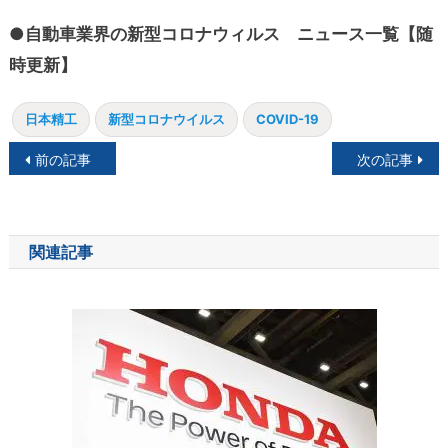
●自動車業界の新型コロナウィルス ニュース一覧【随
時更新】
日本精工
新型コロナウイルス
COVID-19
投
前の記事
次の記事
稿
ナ
関連記事
ビ
ゲ
ー
シ
ョ