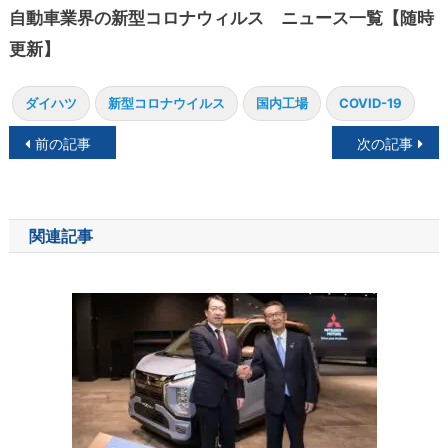
自動車業界の新型コロナウィルス ニュース一覧【随時
更新】
ダイハツ
新型コロナウイルス
国内工場
COVID-19
投
前の記事
次の記事
稿
ナ
関連記事
ビ
ゲ
ー
シ
ョ