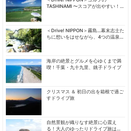
TASHINAMI 〜スコアが出やすい！…
＜Drive! NIPPON＞霧島…幕末志士た
ちに想いをはせながら、4つの温泉…
海岸の絶景とグルメを心ゆくまで満
喫！千葉・九十九里、銚子ドライブ
クリスマス ＆ 初日の出を箱根で過ご
すドライブ旅
自然景観が織りなす絶景に心震え
る！大人のゆったりドライブ旅は…