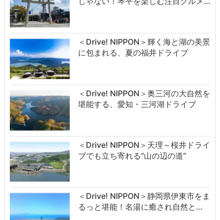
じゃない！琴平を楽しむ注目グルメ…
＜Drive! NIPPON＞輝く海と湖の美景
に包まれる、夏の福井ドライブ
＜Drive! NIPPON＞奥三河の大自然を
堪能する、愛知・三河湖ドライブ
＜Drive! NIPPON＞天理～桜井ドライ
ブでも立ち寄れる“山の辺の道”
＜Drive! NIPPON＞静岡県伊東市をま
るっと堪能！名湯に癒され自然と…