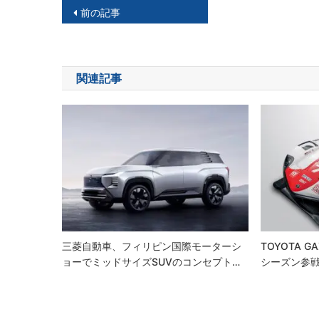
投
前の記事
稿
ナ
関連記事
ビ
ゲ
ー
シ
ョ
ン
三菱自動車、フィリピン国際モーターシ
TOYOTA GA
ョーでミッドサイズSUVのコンセプト…
シーズン参戦