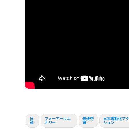
日
フォーアールエ
最優秀
日本電動化ア
産
ナジー
賞
ション