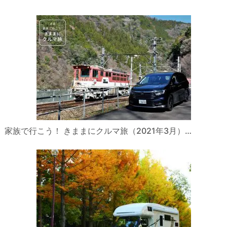
ゲ
ー
シ
ョ
ン
家族で行こう！ きままにクルマ旅（2021年3月）…