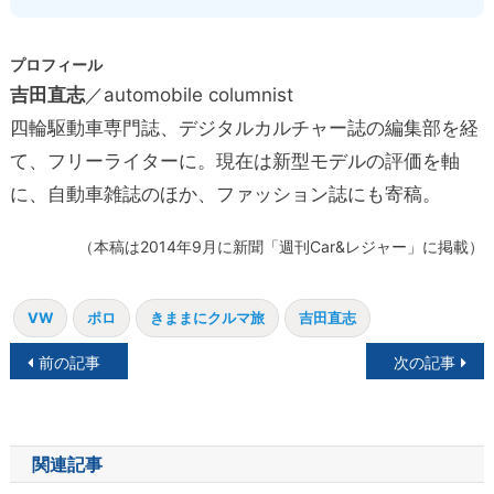
プロフィール
吉田直志
／automobile columnist
四輪駆動車専門誌、デジタルカルチャー誌の編集部を経
て、フリーライターに。現在は新型モデルの評価を軸
に、自動車雑誌のほか、ファッション誌にも寄稿。
（本稿は2014年9月に新聞「週刊Car&レジャー」に掲載）
VW
ポロ
きままにクルマ旅
吉田直志
投
前の記事
次の記事
稿
ナ
関連記事
ビ