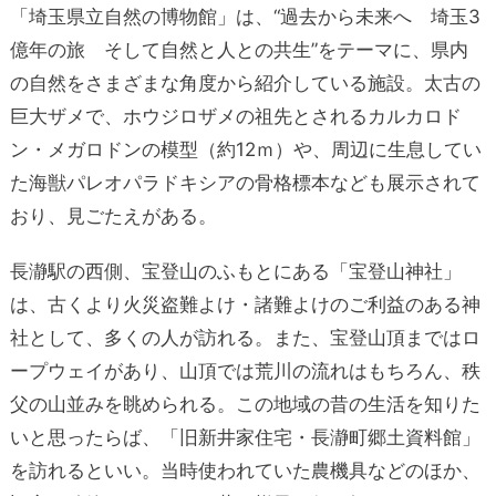
「埼玉県立自然の博物館」は、“過去から未来へ 埼玉3
億年の旅 そして自然と人との共生”をテーマに、県内
の自然をさまざまな角度から紹介している施設。太古の
巨大ザメで、ホウジロザメの祖先とされるカルカロド
ン・メガロドンの模型（約12ｍ）や、周辺に生息してい
た海獣パレオパラドキシアの骨格標本なども展示されて
おり、見ごたえがある。
長瀞駅の西側、宝登山のふもとにある「宝登山神社」
は、古くより火災盗難よけ・諸難よけのご利益のある神
社として、多くの人が訪れる。また、宝登山頂まではロ
ープウェイがあり、山頂では荒川の流れはもちろん、秩
父の山並みを眺められる。この地域の昔の生活を知りた
いと思ったらば、「旧新井家住宅・長瀞町郷土資料館」
を訪れるといい。当時使われていた農機具などのほか、