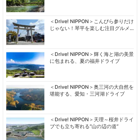
＜Drive! NIPPON＞こんぴら参りだけ
じゃない！琴平を楽しむ注目グルメ…
＜Drive! NIPPON＞輝く海と湖の美景
に包まれる、夏の福井ドライブ
＜Drive! NIPPON＞奥三河の大自然を
堪能する、愛知・三河湖ドライブ
＜Drive! NIPPON＞天理～桜井ドライ
ブでも立ち寄れる“山の辺の道”