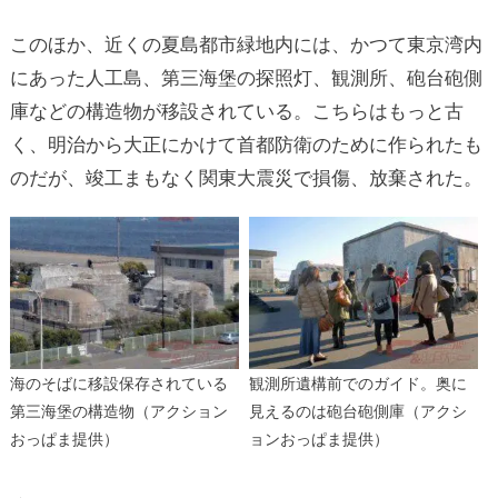
このほか、近くの夏島都市緑地内には、かつて東京湾内
にあった人工島、第三海堡の探照灯、観測所、砲台砲側
庫などの構造物が移設されている。こちらはもっと古
く、明治から大正にかけて首都防衛のために作られたも
のだが、竣工まもなく関東大震災で損傷、放棄された。
海のそばに移設保存されている
観測所遺構前でのガイド。奥に
第三海堡の構造物（アクション
見えるのは砲台砲側庫（アクシ
おっぱま提供）
ョンおっぱま提供）