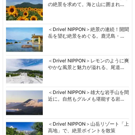
の絶景を求めて。海と山に囲まれ…
＜Drive! NIPPON＞絶景の連続！開聞
岳を望む絶景をめぐる。鹿児島・…
＜Drive! NIPPON＞レモンのように爽
やかな風景と魅力が溢れる、尾道…
＜Drive! NIPPON＞雄大な岩手山を間
近に。自然もグルメも堪能する岩…
＜Drive! NIPPON＞山岳リゾート「上
高地」で、絶景ポイントを散策