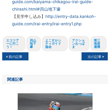
guide.com/kaiyama-chikagou-irai-guide-
chirashi.html#貝山地下壕
【見学申し込み】
http://entry-data.kankoh-
guide.com/irai-entry/irai-entry1.php
エコツア
貝山
よこすかシ
アクショ
第三
ーに行こ
地下
ティガイド
ンおっぱ
海堡
う！
壕
協会
ま
遺構
投
前の記事
次の記事
稿
ナ
関連記事
ビ
ゲ
ー