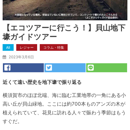
【エコツアーに行こう！】貝山地下
壕ガイドツアー
All
レジャー
コラム・特集
2023年3月6日
近くて遠い歴史を地下壕で振り返る
横須賀市のほぼ北端、海に臨む工業地帯の一角にある小
高い丘が貝山緑地。ここには約700本ものアンズの木が
植えられていて、花見に訪れる人々で賑わう季節はもう
すぐだ。