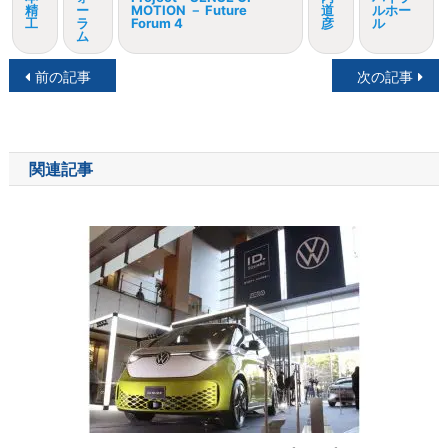
精
ー
MOTION － Future
道
ルホー
工
ラ
Forum 4
彦
ル
ム
投
前の記事
次の記事
稿
ナ
関連記事
ビ
ゲ
ー
シ
ョ
ン