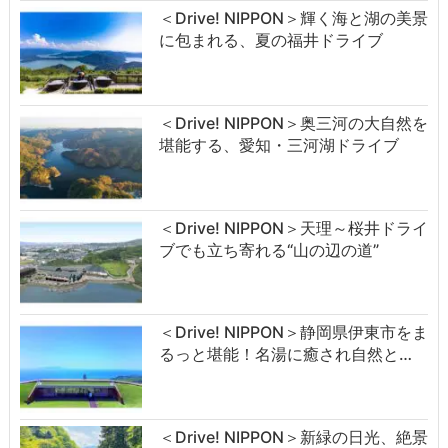
＜Drive! NIPPON＞輝く海と湖の美景
に包まれる、夏の福井ドライブ
＜Drive! NIPPON＞奥三河の大自然を
堪能する、愛知・三河湖ドライブ
＜Drive! NIPPON＞天理～桜井ドライ
ブでも立ち寄れる“山の辺の道”
＜Drive! NIPPON＞静岡県伊東市をま
るっと堪能！名湯に癒され自然と…
＜Drive! NIPPON＞新緑の日光、絶景