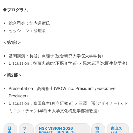
◆プログラム
総合司会：箭内道彦氏
セッション：登壇者
＜第1部＞
基調講演：長谷川眞理子(総合研究大学院大学学長)
Discussion：後藤忠徳(地下探査学者) × 黒木真理(水圏生態学者)
＜第2部＞
Presentation：高橋裕士(WOW inc. President /Executive
Producer)
Discussion：森田真生(独立研究者) × 三澤 遥(デザイナー) × ド
ミニク・チェン(早稲田大学文化構想学部准教授)
日
フ
NSK VISION 2026
箭
青山ス
本
ォ
Project SENSE OF
内
パイラ