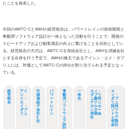
たことを発表した。
今回のAWTC-CとAWHの経営統合は、パワートレインの技術開発と
車載用ソフトウェア設計が一体となった活動を行うことで、開発の
スピードアップおよび顧客満足の向上に繋げることを目的としてい
る。経営統合の方式は、AWTC-Cを存続会社とし、AWHを消滅会社
とする合併を行う予定で、AWHの株主であるアイシン・エイ・ダブ
リュには、対価としてAWTC-Cの持分が割り当てられる予定となっ
ている。
経
アイ
中
パ
車
一
エィ・
エ
営
シ
国
ワ
載
体
ダブリ
ィ・
統
イ・
連
ー
用
化
ュ蘇州
ダブ
合
エ
結
ト
ソ
テクニ
リュ
イ・
子
レ
フ
カルセ
杭州
ダブ
会
イ
ト
ンター
ソフ
リュ
社
ン
ウ
有限会
トウ
2
ェ
社
ェア
社
ア
有限
設
会社
計