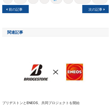
投
前の記事
次の記事
稿
ナ
関連記事
ビ
ゲ
ー
シ
ョ
ン
ブリヂストンとENEOS、共同プロジェクトを開始