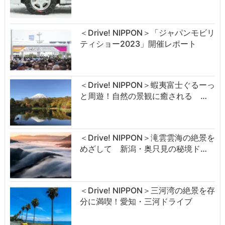
＜Drive! NIPPON＞「ジャパンモビリ
ティショー2023」開催レポート
＜Drive! NIPPON＞蝦夷富士ぐるーっ
と周遊！自然の景観に癒される …
＜Drive! NIPPON＞滝雲雲海の絶景を
めざして 新潟・奥只見の秘境ド…
＜Drive! NIPPON＞三河湾の絶景を存
分に満喫！愛知・三河ドライブ