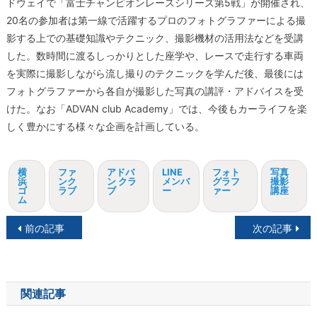
ドウェイで「富士チャンピオンレースシリーズ第5戦」が開催され、
20名の参加者は第一線で活躍するプロのフォトグラファーによる撮
影する上での基礎知識やテクニック、撮影機材の活用法などを受講
した。数時間に渡るしっかりとした座学や、レースで走行する車両
を実際に撮影しながら流し撮りのテクニックを学んだ後、最後には
フォトグラファーから各自が撮影した写真の講評・アドバイスを受
けた。なお「ADVAN club Academy」では、今後もカーライフを楽
しく豊かにする様々な企画を計画している。
横
ファ
アドバ
LINE
フォト
写真
浜
ンク
ン クラ
メンバ
グラフ
撮影
ゴ
ラブ
ブ
ー
ァー
講座
ム
投
前の記事
次の記事
稿
ナ
関連記事
ビ