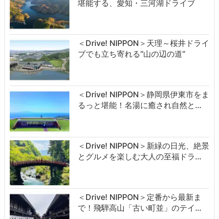
堪能する、愛知・三河湖ドライブ
＜Drive! NIPPON＞天理～桜井ドライ
ブでも立ち寄れる“山の辺の道”
＜Drive! NIPPON＞静岡県伊東市をま
るっと堪能！名湯に癒され自然と…
＜Drive! NIPPON＞新緑の日光、絶景
とグルメを楽しむ大人の至福ドラ…
＜Drive! NIPPON＞定番から最新ま
で！飛騨高山「古い町並」のテイ…