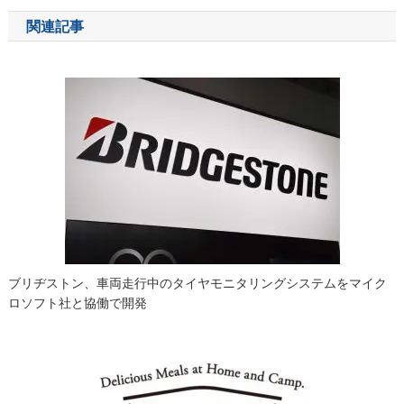
ナ
関連記事
ビ
ゲ
ー
シ
ョ
ン
ブリヂストン、車両走行中のタイヤモニタリングシステムをマイク
ロソフト社と協働で開発