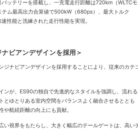
Whの大容量バッテリーを搭載し、一充電走行距離は720km（WLTCモ
ム最高出力合算値で500kW（680ps）、最大トルク
力強い加速性能と洗練された走行性能を実現。
ジナビアンデザインを採用＞
ンジナビアンデザインを採用することにより、従来のカテ
インが、ES90の独自で先進的なスタイルを強調し、流れる
トとゆとりある室内空間をバランスよく融合させるととも
性や航続距離の向上にも貢献。
広い視界をもたらし、大きく幅広のテールゲートは、高い