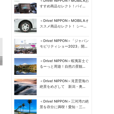
＜Drive! NIPPON＞MOBILAお
すすめ商品セレクト！パイ…
＜Drive! NIPPON＞MOBILAオ
ススメ商品セレクト！ シー…
＜Drive! NIPPON＞「ジャパン
モビリティショー2023」開…
＜Drive! NIPPON＞蝦夷富士ぐ
るーっと周遊！自然の景観…
＜Drive! NIPPON＞滝雲雲海の
絶景をめざして 新潟・奥…
＜Drive! NIPPON＞三河湾の絶
景を存分に満喫！愛知・三…