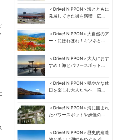
＜Drive! NIPPON＞海とともに
発展してきた街を満喫 広…
を
＜Drive! NIPPON＞大自然のア
い
ートにほれぼれ！キツネと…
＜Drive! NIPPON＞大人におす
ロ
すめ！海とパワースポット…
＜Drive! NIPPON＞穏やかな休
日を楽しむ大人たちへ 箱…
に
＜Drive! NIPPON＞海に囲まれ
たパワースポットや妖怪の…
ス
＜Drive! NIPPON＞歴史的建造
情
物と美しい湖畔をめぐる 会…