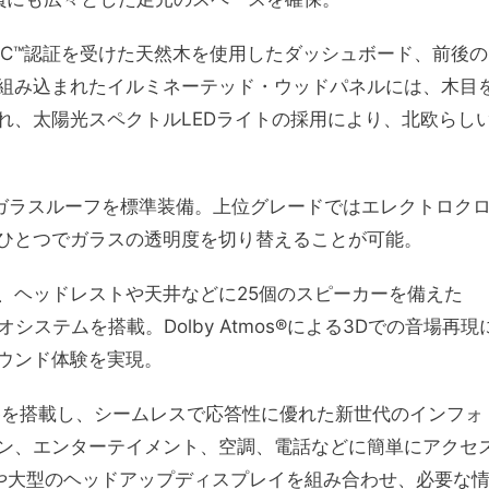
SC™認証を受けた天然木を使用したダッシュボード、前後の
組み込まれたイルミネーテッド・ウッドパネルには、木目
れ、太陽光スペクトルLEDライトの採用により、北欧らし
・ガラスルーフを標準装備。上位グレードではエレクトロク
ひとつでガラスの透明度を切り替えることが可能。
、ヘッドレストや天井などに25個のスピーカーを備えた
ディオシステムを搭載。Dolby Atmos®による3Dでの音場再現
ウンド体験を実現。
gleを搭載し、シームレスで応答性に優れた新世代のインフォ
ン、エンターテイメント、空調、電話などに簡単にアクセ
や大型のヘッドアップディスプレイを組み合わせ、必要な