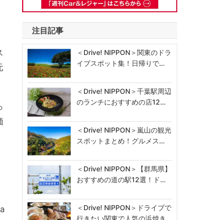
注目記事
ス
＜Drive! NIPPON＞関東のドラ
イブスポット集！日帰りで…
元
＜Drive! NIPPON＞千葉駅周辺
のランチにおすすめの店12…
っ
価
＜Drive! NIPPON＞嵐山の観光
スポットまとめ！グルメス…
＜Drive! NIPPON＞【群馬県】
おすすめの道の駅12選！ド…
＜Drive! NIPPON＞ドライブで
a
行きたい関東で人気の浜焼き…