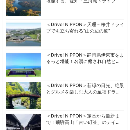
堪能する、愛知・三河湖ドライブ
＜Drive! NIPPON＞天理～桜井ドライ
ブでも立ち寄れる“山の辺の道”
＜Drive! NIPPON＞静岡県伊東市をま
るっと堪能！名湯に癒され自然と…
＜Drive! NIPPON＞新緑の日光、絶景
とグルメを楽しむ大人の至福ドラ…
＜Drive! NIPPON＞定番から最新ま
で！飛騨高山「古い町並」のテイ…