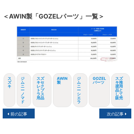
＜AWIN製「GOZELパーツ」一覧＞
ス
ジ
スズ
AWIN
ジ
GOZEL
スズ
ズ
ム
キセ
製
ム
パーツ
キ推
キ
ニ
レク
ニ
奨用
ー
トプ
ー
品と
ノ
ラス
シ
して
マ
用品
エ
販売
ド
ラ
投
前の記事
次の記事
稿