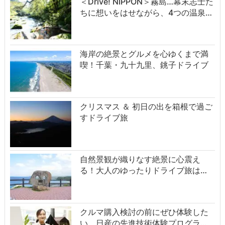
＜Drive! NIPPON＞霧島…幕末志士た
ちに想いをはせながら、4つの温泉…
海岸の絶景とグルメを心ゆくまで満
喫！千葉・九十九里、銚子ドライブ
クリスマス ＆ 初日の出を箱根で過ご
すドライブ旅
自然景観が織りなす絶景に心震え
る！大人のゆったりドライブ旅は…
クルマ購入検討の前にぜひ体験した
い、日産の先進技術体験プログラ…