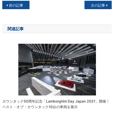
投
前の記事
次の記事
稿
ナ
関連記事
ビ
ゲ
ー
シ
ョ
ン
カウンタック50周年記念「Lamborghini Day Japan 2021」開催！
ベスト・オブ・カウンタック10台の車両を展示