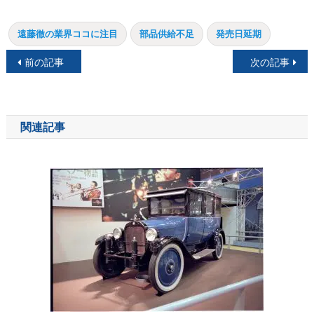
遠藤徹の業界ココに注目
部品供給不足
発売日延期
投
前の記事
次の記事
稿
ナ
関連記事
ビ
ゲ
ー
シ
ョ
ン