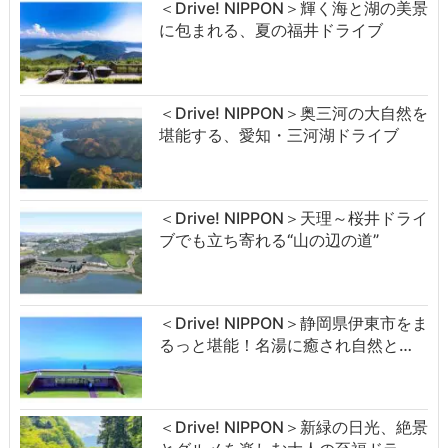
＜Drive! NIPPON＞輝く海と湖の美景
に包まれる、夏の福井ドライブ
＜Drive! NIPPON＞奥三河の大自然を
堪能する、愛知・三河湖ドライブ
＜Drive! NIPPON＞天理～桜井ドライ
ブでも立ち寄れる“山の辺の道”
＜Drive! NIPPON＞静岡県伊東市をま
るっと堪能！名湯に癒され自然と…
＜Drive! NIPPON＞新緑の日光、絶景