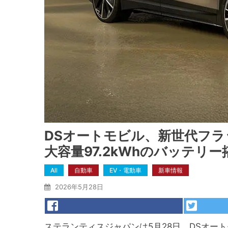
DSオートモビル、新世代フラ
大容量97.2kWhのバッテリ
All
自動車
EV・電動車
新車情報
2026年5月28日
ステランティスジャパンは5月28日、DSオー