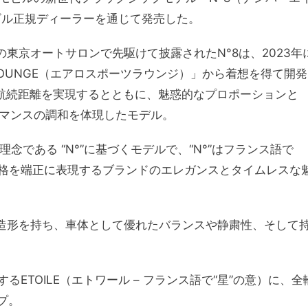
ビル正規ディーラーを通じて発売した。
年1月の東京オートサロンで先駆けて披露されたN°8は、2023年
T LOUNGE（エアロスポーツラウンジ）」から着想を得て開発
た航続距離を実現するとともに、魅惑的なプロポーションと
ーマンスの調和を体現したモデル。
念である “N°”に基づくモデルで、“N°”はフランス語で
格を端正に表現するブランドのエレガンスとタイムレスな
せる造形を持ち、車体として優れたバランスや静粛性、そして
ETOILE（エトワール – フランス語で“星”の意）に、全
ップ。