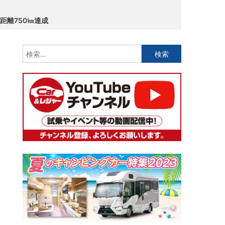
距離750㎞達成
検
索: