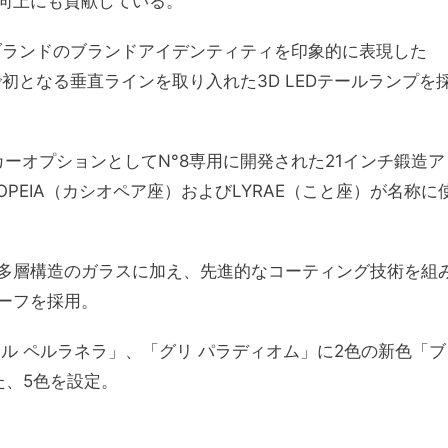
向上にも貢献している。
ブランドのブランドアイデンティティを印象的に表現した
初となる垂直ラインを取り入れた3D LEDテールランプを
カーオプションとしてN°8専用に開発された21インチ鍛造ア
OPEIA（カシオペア座）およびLYRAE（こと座）が名称に
。
多層構造のガラスに加え、先進的なコーティング技術を組
ーフを採用。
ル ペルラネラ」、「グリ パラディオム」に2色の新色「ブ
た、5色を設定。