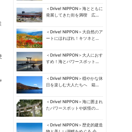
＜Drive! NIPPON＞海とともに
発展してきた街を満喫 広…
採
＜Drive! NIPPON＞大自然のア
ートにほれぼれ！キツネと…
＜Drive! NIPPON＞大人におす
使
すめ！海とパワースポット…
＜Drive! NIPPON＞穏やかな休
み
日を楽しむ大人たちへ 箱…
＜Drive! NIPPON＞海に囲まれ
たパワースポットや妖怪の…
＜Drive! NIPPON＞歴史的建造
物と美しい湖畔をめぐる 会…