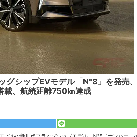
ッグシップEVモデル「N°8」を発売
ー搭載、航続距離750㎞達成
トモビルの新世代フラッグシップモデル「N°8（ナンバーエ