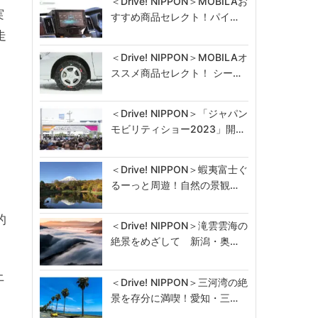
＜Drive! NIPPON＞MOBILAお
実
すすめ商品セレクト！パイ…
走
＜Drive! NIPPON＞MOBILAオ
ススメ商品セレクト！ シー…
＜Drive! NIPPON＞「ジャパン
モビリティショー2023」開…
＜Drive! NIPPON＞蝦夷富士ぐ
るーっと周遊！自然の景観…
的
＜Drive! NIPPON＞滝雲雲海の
絶景をめざして 新潟・奥…
上
＜Drive! NIPPON＞三河湾の絶
景を存分に満喫！愛知・三…