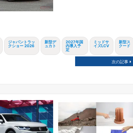
ジャパントラッ
新型デ
2027年国
ミッドサ
新型ス
クショー 2026
ュカト
内導入予
イズLCV
クード
定
次の記事