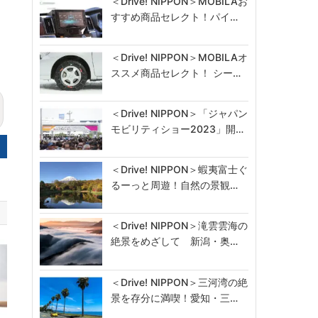
＜Drive! NIPPON＞MOBILAお
すすめ商品セレクト！パイ…
＜Drive! NIPPON＞MOBILAオ
ススメ商品セレクト！ シー…
＜Drive! NIPPON＞「ジャパン
モビリティショー2023」開…
＜Drive! NIPPON＞蝦夷富士ぐ
るーっと周遊！自然の景観…
＜Drive! NIPPON＞滝雲雲海の
絶景をめざして 新潟・奥…
＜Drive! NIPPON＞三河湾の絶
景を存分に満喫！愛知・三…