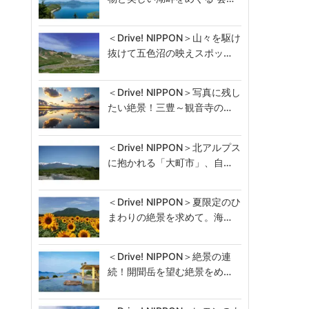
＜Drive! NIPPON＞山々を駆け
抜けて五色沼の映えスポッ…
＜Drive! NIPPON＞写真に残し
たい絶景！三豊～観音寺の…
＜Drive! NIPPON＞北アルプス
に抱かれる「大町市」、自…
＜Drive! NIPPON＞夏限定のひ
まわりの絶景を求めて。海…
＜Drive! NIPPON＞絶景の連
続！開聞岳を望む絶景をめ…