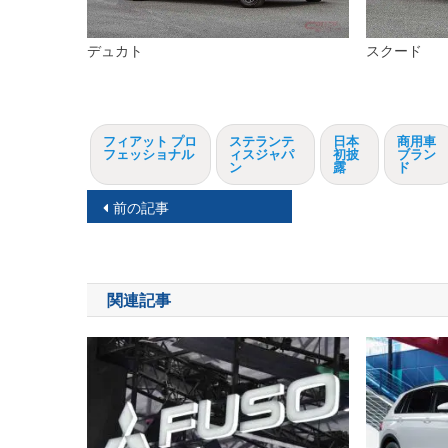
デュカト
スクード
フィアット プロ
ステランテ
日本
商用車
フェッショナル
ィスジャパ
初披
ブラン
ン
露
ド
投
前の記事
稿
ナ
関連記事
ビ
ゲ
ー
シ