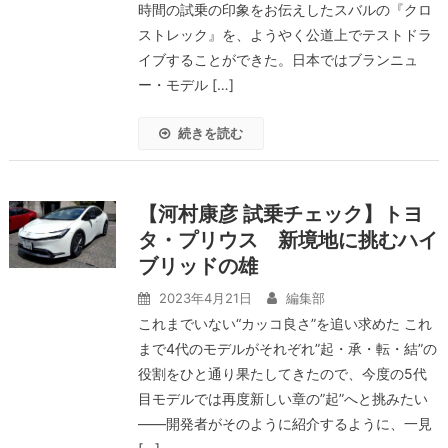
時間の試乗の印象をお伝えしたスバルの『クロ
ストレック』を、ようやく公道上でテストドラ
イブすることができた。日本ではブランニュ
ー・モデル […]
続きを読む
【河村康彦 試乗チェック】トヨ
タ・プリウス 新境地に挑むハイ
ブリッドの雄
2023年4月21日
編集部
これまでいない“カッコ良さ”を追い求めた これ
まで4代のモデルがそれぞれ”起・承・転・結”の
役割をひと通り果たしてきたので、今度の5代
目モデルでは再度新しい章の”起”へと挑みたい
――開発者がそのように紹介するように、一見