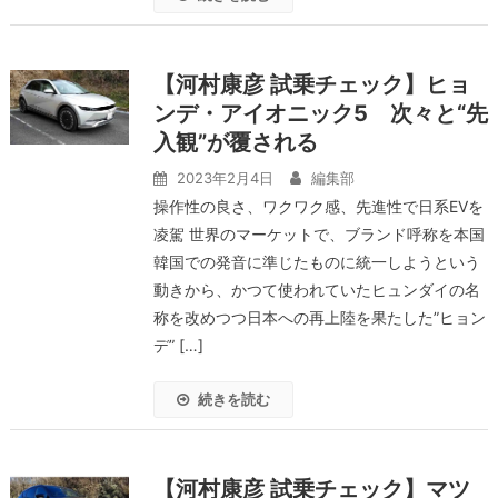
【河村康彦 試乗チェック】ヒョ
ンデ・アイオニック5 次々と“先
入観”が覆される
2023年2月4日
編集部
操作性の良さ、ワクワク感、先進性で日系EVを
凌駕 世界のマーケットで、ブランド呼称を本国
韓国での発音に準じたものに統一しようという
動きから、かつて使われていたヒュンダイの名
称を改めつつ日本への再上陸を果たした”ヒョン
デ” […]
続きを読む
【河村康彦 試乗チェック】マツ