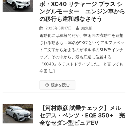
ボ・XC40 リチャージ プラス シ
ングルモーター エンジン車から
の移行も違和感なさそう
2023年3月17日
編集部
電動化には積極的だが、技術面の流動性を連想
される動きも… 車名が”XC”というアルファベッ
ト二文字から始まるのがボルボのSUVラインナ
ップ。その中から、最も底辺に位置する
『XC40』をテストドライブした。 と言っても
今回 […]
続きを読む
【河村康彦 試乗チェック】メル
セデス・ベンツ・EQE 350+ 完
全なセダン型ピュアEV