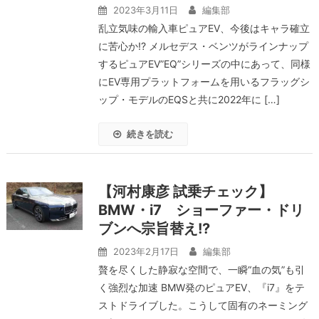
2023年3月11日
編集部
乱立気味の輸入車ピュアEV、今後はキャラ確立
に苦心か!? メルセデス・ベンツがラインナップ
するピュアEV”EQ”シリーズの中にあって、同様
にEV専用プラットフォームを用いるフラッグシ
ップ・モデルのEQSと共に2022年に […]
続きを読む
【河村康彦 試乗チェック】
BMW・i7 ショーファー・ドリ
ブンへ宗旨替え!?
2023年2月17日
編集部
贅を尽くした静寂な空間で、一瞬“血の気”も引
く強烈な加速 BMW発のピュアEV、『i7』をテ
ストドライブした。こうして固有のネーミング