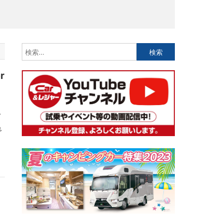
検
索:
r
V
れ