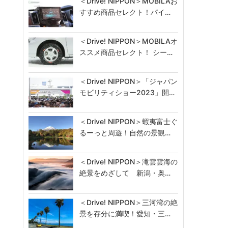
＜Drive! NIPPON＞MOBILAお
すすめ商品セレクト！パイ…
＜Drive! NIPPON＞MOBILAオ
ススメ商品セレクト！ シー…
＜Drive! NIPPON＞「ジャパン
モビリティショー2023」開…
＜Drive! NIPPON＞蝦夷富士ぐ
るーっと周遊！自然の景観…
＜Drive! NIPPON＞滝雲雲海の
絶景をめざして 新潟・奥…
＜Drive! NIPPON＞三河湾の絶
景を存分に満喫！愛知・三…