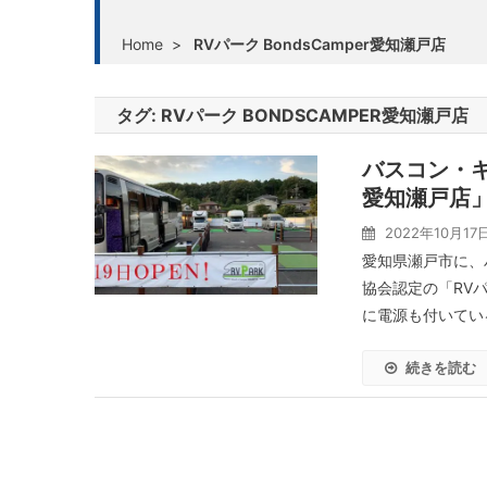
Home
>
RVパーク BondsCamper愛知瀬戸店
タグ:
RVパーク BONDSCAMPER愛知瀬戸店
バスコン・キ
愛知瀬戸店
2022年10月17
愛知県瀬戸市に、
協会認定の「RVパ
に電源も付いている
続きを読む