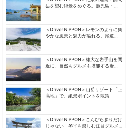
岳を望む絶景をめぐる。鹿児島・…
＜Drive! NIPPON＞レモンのように爽
やかな風景と魅力が溢れる、尾道…
＜Drive! NIPPON＞雄大な岩手山を間
近に。自然もグルメも堪能する岩…
＜Drive! NIPPON＞山岳リゾート「上
高地」で、絶景ポイントを散策
＜Drive! NIPPON＞こんぴら参りだけ
じゃない！琴平を楽しむ注目グルメ…