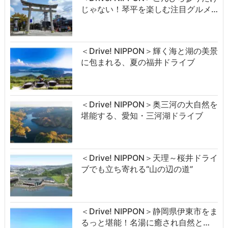
じゃない！琴平を楽しむ注目グルメ…
＜Drive! NIPPON＞輝く海と湖の美景
に包まれる、夏の福井ドライブ
＜Drive! NIPPON＞奥三河の大自然を
堪能する、愛知・三河湖ドライブ
＜Drive! NIPPON＞天理～桜井ドライ
ブでも立ち寄れる“山の辺の道”
＜Drive! NIPPON＞静岡県伊東市をま
るっと堪能！名湯に癒され自然と…