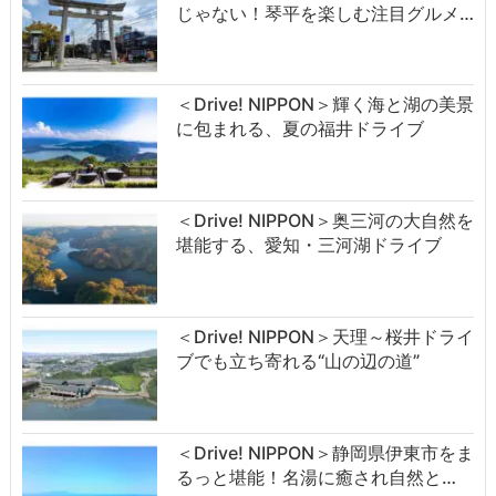
じゃない！琴平を楽しむ注目グルメ…
＜Drive! NIPPON＞輝く海と湖の美景
に包まれる、夏の福井ドライブ
＜Drive! NIPPON＞奥三河の大自然を
堪能する、愛知・三河湖ドライブ
＜Drive! NIPPON＞天理～桜井ドライ
ブでも立ち寄れる“山の辺の道”
＜Drive! NIPPON＞静岡県伊東市をま
るっと堪能！名湯に癒され自然と…