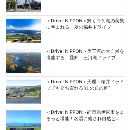
＜Drive! NIPPON＞輝く海と湖の美景
に包まれる、夏の福井ドライブ
＜Drive! NIPPON＞奥三河の大自然を
堪能する、愛知・三河湖ドライブ
＜Drive! NIPPON＞天理～桜井ドライ
ブでも立ち寄れる“山の辺の道”
＜Drive! NIPPON＞静岡県伊東市をま
るっと堪能！名湯に癒され自然と…