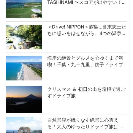
TASHINAMI 〜スコアが出やすい！…
＜Drive! NIPPON＞霧島…幕末志士た
ちに想いをはせながら、4つの温泉…
海岸の絶景とグルメを心ゆくまで満
喫！千葉・九十九里、銚子ドライブ
クリスマス ＆ 初日の出を箱根で過ご
すドライブ旅
自然景観が織りなす絶景に心震え
る！大人のゆったりドライブ旅は…