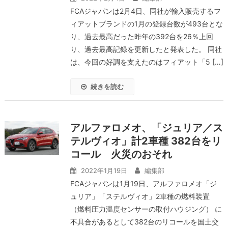
FCAジャパンは2月4日、同社が輸入販売するフ
ィアットブランドの1月の登録台数が493台とな
り、過去最高だった昨年の392台を26％上回
り、過去最高記録を更新したと発表した。 同社
は、今回の好調を支えたのはフィアット「5 […]
続きを読む
アルファロメオ、「ジュリア／ス
テルヴィオ」計2車種 382台をリ
コール 火災のおそれ
2022年1月19日
編集部
FCAジャパンは1月19日、アルファロメオ「ジ
ュリア」「ステルヴィオ」2車種の燃料装置
（燃料圧力温度センサーの取付ハウジング） に
不具合があるとして382台のリコールを国土交