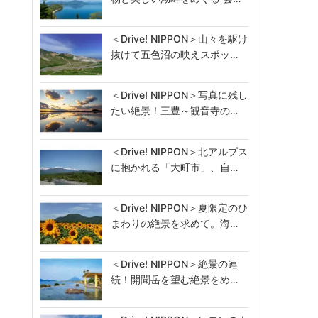
＜Drive! NIPPON＞山々を駆け
抜けて五色沼の映えスポッ…
＜Drive! NIPPON＞写真に残し
たい絶景！三豊～観音寺の…
＜Drive! NIPPON＞北アルプス
に抱かれる「大町市」、自…
＜Drive! NIPPON＞夏限定のひ
まわりの絶景を求めて。海…
＜Drive! NIPPON＞絶景の連
続！開聞岳を望む絶景をめ…