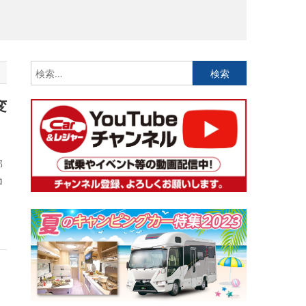
検
索:
変
部
コ