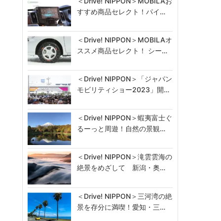
＜Drive! NIPPON＞MOBILAお
すすめ商品セレクト！パイ…
＜Drive! NIPPON＞MOBILAオ
ススメ商品セレクト！ シー…
＜Drive! NIPPON＞「ジャパン
モビリティショー2023」開…
＜Drive! NIPPON＞蝦夷富士ぐ
るーっと周遊！自然の景観…
＜Drive! NIPPON＞滝雲雲海の
絶景をめざして 新潟・奥…
＜Drive! NIPPON＞三河湾の絶
景を存分に満喫！愛知・三…