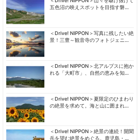
＜Drive! NIPPON＞山々を駆け抜けて
五色沼の映えスポットを目指す磐…
＜Drive! NIPPON＞写真に残したい絶
景！三豊～観音寺のフォトジェニ…
＜Drive! NIPPON＞北アルプスに抱か
れる「大町市」、自然の恵みを知…
＜Drive! NIPPON＞夏限定のひまわり
の絶景を求めて。海と山に囲まれ…
＜Drive! NIPPON＞絶景の連続！開聞
岳を望む絶景をめぐる。鹿児島・…