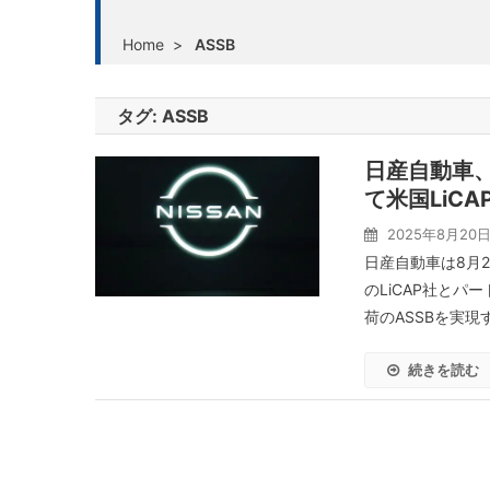
Home
>
ASSB
タグ:
ASSB
日産自動車
て米国LiC
2025年8月20
日産自動車は8月
のLiCAP社と
荷のASSBを実現
続きを読む