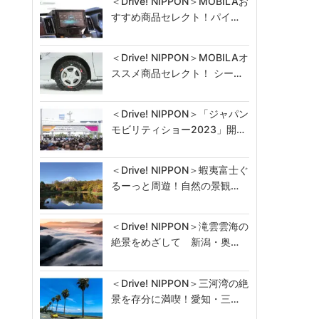
＜Drive! NIPPON＞MOBILAお
すすめ商品セレクト！パイ…
＜Drive! NIPPON＞MOBILAオ
ススメ商品セレクト！ シー…
＜Drive! NIPPON＞「ジャパン
モビリティショー2023」開…
＜Drive! NIPPON＞蝦夷富士ぐ
るーっと周遊！自然の景観…
＜Drive! NIPPON＞滝雲雲海の
絶景をめざして 新潟・奥…
＜Drive! NIPPON＞三河湾の絶
景を存分に満喫！愛知・三…