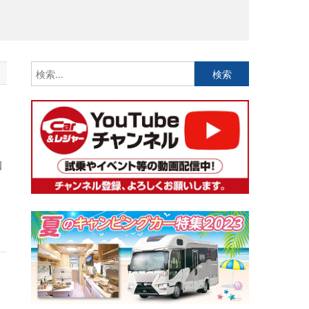
検
索:
国