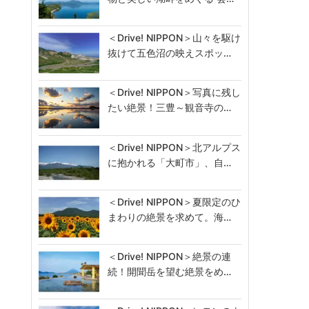
＜Drive! NIPPON＞山々を駆け
抜けて五色沼の映えスポッ…
＜Drive! NIPPON＞写真に残し
たい絶景！三豊～観音寺の…
＜Drive! NIPPON＞北アルプス
に抱かれる「大町市」、自…
＜Drive! NIPPON＞夏限定のひ
まわりの絶景を求めて。海…
＜Drive! NIPPON＞絶景の連
続！開聞岳を望む絶景をめ…