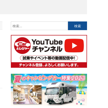
検
索:
イ