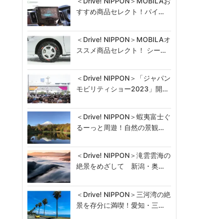
＜Drive! NIPPON＞MOBILAお
すすめ商品セレクト！パイ…
＜Drive! NIPPON＞MOBILAオ
ススメ商品セレクト！ シー…
＜Drive! NIPPON＞「ジャパン
モビリティショー2023」開…
＜Drive! NIPPON＞蝦夷富士ぐ
るーっと周遊！自然の景観…
＜Drive! NIPPON＞滝雲雲海の
絶景をめざして 新潟・奥…
＜Drive! NIPPON＞三河湾の絶
景を存分に満喫！愛知・三…