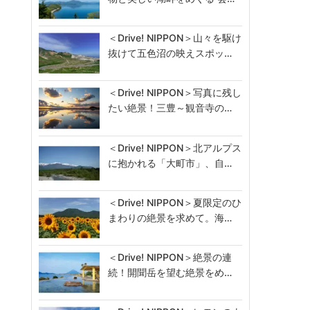
＜Drive! NIPPON＞山々を駆け
抜けて五色沼の映えスポッ…
＜Drive! NIPPON＞写真に残し
たい絶景！三豊～観音寺の…
＜Drive! NIPPON＞北アルプス
に抱かれる「大町市」、自…
＜Drive! NIPPON＞夏限定のひ
まわりの絶景を求めて。海…
＜Drive! NIPPON＞絶景の連
続！開聞岳を望む絶景をめ…