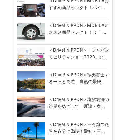
＜Drive! NIPPON＞MOBILAお
すすめ商品セレクト！パイ…
＜Drive! NIPPON＞MOBILAオ
ススメ商品セレクト！ シー…
＜Drive! NIPPON＞「ジャパン
モビリティショー2023」開…
＜Drive! NIPPON＞蝦夷富士ぐ
るーっと周遊！自然の景観…
＜Drive! NIPPON＞滝雲雲海の
絶景をめざして 新潟・奥…
＜Drive! NIPPON＞三河湾の絶
景を存分に満喫！愛知・三…