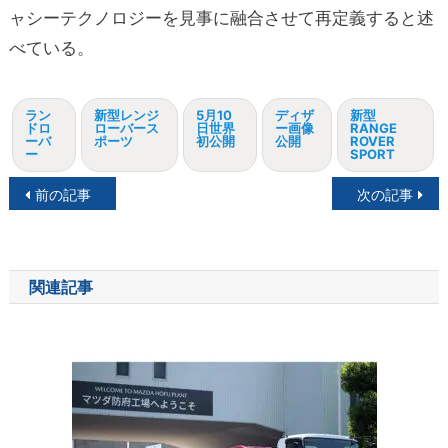
ャシーテクノロジーを見事に融合させて再定義すると述
べている。
ラン
新型レンジ
5月10
ディザ
新型
ドロ
ローバース
日世界
ー画像
RANGE
ーバ
ポーツ
初公開
公開
ROVER
ー
SPORT
投
前の記事
次の記事
稿
ナ
関連記事
ビ
ゲ
ー
シ