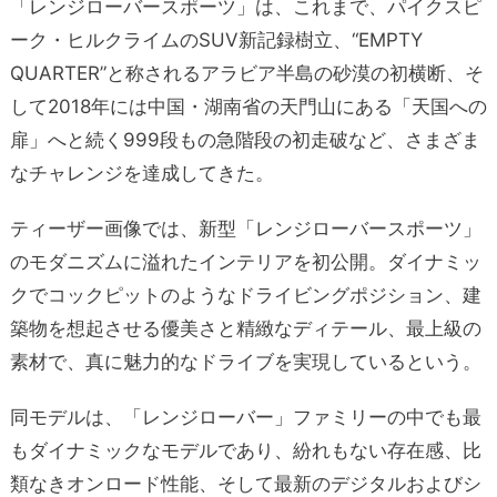
「
レンジローバースポーツ
」は、これまで、パイクスピ
ーク・ヒルクライムの
SUV
新記録樹立、“
EMPTY
QUARTER”
と称されるアラビア半島の砂漠の初横断、そ
して
2018
年には中国・湖南省の天門山にある「天国への
扉」へと続く
999
段もの急階段の初走破など、さまざま
なチャレンジを達成してきた。
ティーザー画像では、新型「レンジローバースポーツ」
のモダニズムに溢れたインテリアを初公開。ダイナミッ
クでコックピットのようなドライビングポジション、建
築物を想起させる優美さと精緻なディテール、最上級の
素材で、真に魅力的なドライブを実現しているという。
同モデルは、「レンジローバー」ファミリーの中でも最
もダイナミックなモデルであり、紛れもない存在感、比
類なきオンロード性能、そして最新のデジタルおよびシ