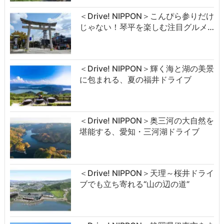
＜Drive! NIPPON＞こんぴら参りだけ
じゃない！琴平を楽しむ注目グルメ…
＜Drive! NIPPON＞輝く海と湖の美景
に包まれる、夏の福井ドライブ
＜Drive! NIPPON＞奥三河の大自然を
堪能する、愛知・三河湖ドライブ
＜Drive! NIPPON＞天理～桜井ドライ
ブでも立ち寄れる“山の辺の道”