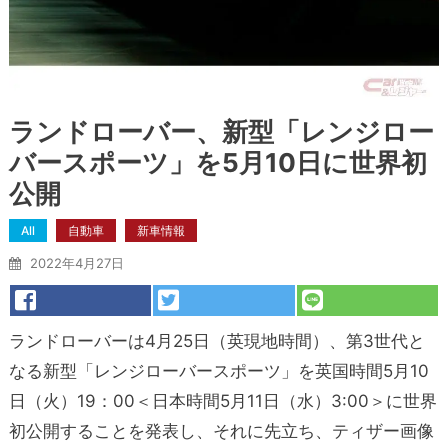
ランドローバー、新型「レンジロー
バースポーツ」を5月10日に世界初
公開
All
自動車
新車情報
2022年4月27日
ランドローバーは
4
月
25
日（英現地時間）、第
3
世代と
なる新型「レンジローバースポーツ」を英国時間
5
月
10
日（火）
19
：
00
＜日本時間
5
月
11
日（水）
3:00
＞に世界
初公開することを発表し、それに先立ち、ティザー画像