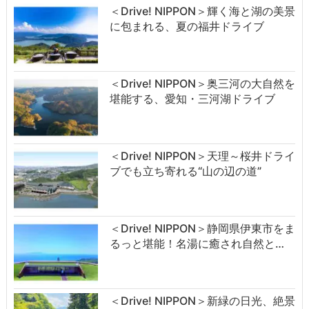
＜Drive! NIPPON＞輝く海と湖の美景
に包まれる、夏の福井ドライブ
＜Drive! NIPPON＞奥三河の大自然を
堪能する、愛知・三河湖ドライブ
＜Drive! NIPPON＞天理～桜井ドライ
ブでも立ち寄れる“山の辺の道”
＜Drive! NIPPON＞静岡県伊東市をま
るっと堪能！名湯に癒され自然と…
＜Drive! NIPPON＞新緑の日光、絶景