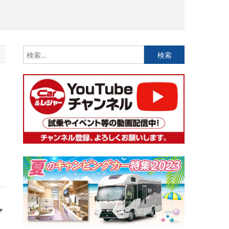
検
索:
）
プ