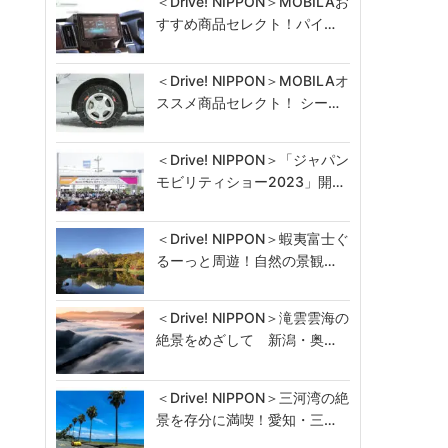
＜Drive! NIPPON＞MOBILAお
すすめ商品セレクト！パイ…
＜Drive! NIPPON＞MOBILAオ
ススメ商品セレクト！ シー…
＜Drive! NIPPON＞「ジャパン
モビリティショー2023」開…
＜Drive! NIPPON＞蝦夷富士ぐ
るーっと周遊！自然の景観…
＜Drive! NIPPON＞滝雲雲海の
絶景をめざして 新潟・奥…
＜Drive! NIPPON＞三河湾の絶
景を存分に満喫！愛知・三…