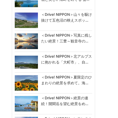
＜Drive! NIPPON＞山々を駆け
抜けて五色沼の映えスポッ…
＜Drive! NIPPON＞写真に残し
たい絶景！三豊～観音寺の…
＜Drive! NIPPON＞北アルプス
に抱かれる「大町市」、自…
＜Drive! NIPPON＞夏限定のひ
まわりの絶景を求めて。海…
＜Drive! NIPPON＞絶景の連
続！開聞岳を望む絶景をめ…