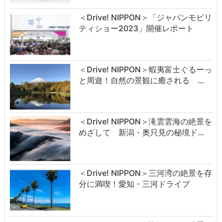
＜Drive! NIPPON＞「ジャパンモビリ
ティショー2023」開催レポート
＜Drive! NIPPON＞蝦夷富士ぐるーっ
と周遊！自然の景観に癒される …
＜Drive! NIPPON＞滝雲雲海の絶景を
めざして 新潟・奥只見の秘境ド…
＜Drive! NIPPON＞三河湾の絶景を存
分に満喫！愛知・三河ドライブ