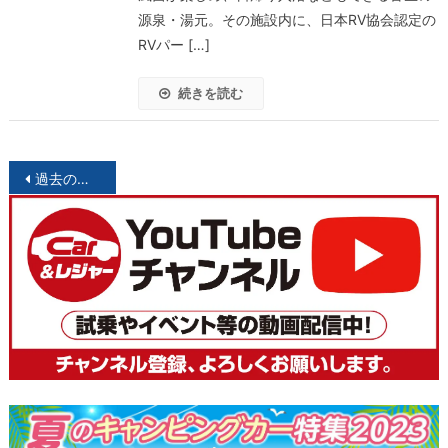
源泉・湯元。その施設内に、日本RV協会認定の
RVパー […]
続きを読む
投
過去の投稿
稿
ナ
ビ
ゲ
ー
シ