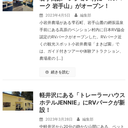
ーク 岩手山」がオープン！
2023年4月5日
編集部
小岩井農場がある雫石町、岩手山麓の網張温泉
手前にある高原のペンション村内に日本RV協会
認定のRVパークがオープンした。RVパーク近
くの観光スポット小岩井農場「まきば園」で
は、ガイド付きツアーや体験アトラクション、
農場産の […]
続きを読む
軽井沢にある「トレーラーハウス
ホテルJENNIE」にRVパークが新
設！
2023年3月28日
編集部
中軽井沢から20分の静かな山間にある、ペット