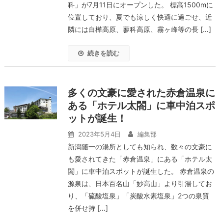
科」が7月11日にオープンした。 標高1500mに
位置しており、夏でも涼しく快適に過ごせ、近
隣には白樺高原、蓼科高原、霧ヶ峰等の長 […]
続きを読む
多くの文豪に愛された赤倉温泉に
ある「ホテル太閤」に車中泊スポ
ットが誕生！
2023年5月4日
編集部
新潟随一の湯所としても知られ、数々の文豪に
も愛されてきた「赤倉温泉」にある「ホテル太
閤」に車中泊スポットが誕生した。 赤倉温泉の
源泉は、日本百名山「妙高山」より引湯してお
り、「硫酸塩泉」「炭酸水素塩泉」2つの泉質
を併せ持 […]