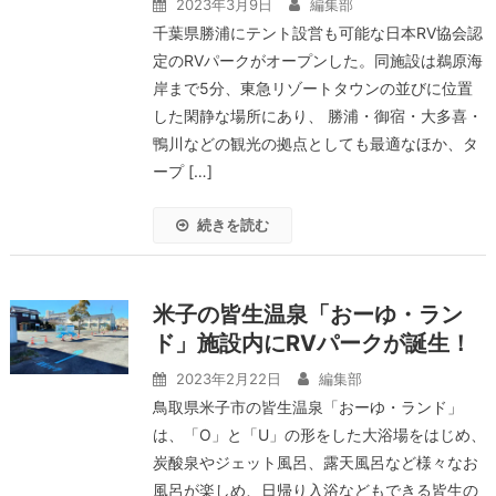
2023年3月9日
編集部
千葉県勝浦にテント設営も可能な日本RV協会認
定のRVパークがオープンした。同施設は鵜原海
岸まで5分、東急リゾートタウンの並びに位置
した閑静な場所にあり、 勝浦・御宿・大多喜・
鴨川などの観光の拠点としても最適なほか、タ
ープ […]
続きを読む
米子の皆生温泉「おーゆ・ラン
ド」施設内にRVパークが誕生！
2023年2月22日
編集部
鳥取県米子市の皆生温泉「おーゆ・ランド」
は、「O」と「U」の形をした大浴場をはじめ、
炭酸泉やジェット風呂、露天風呂など様々なお
風呂が楽しめ、日帰り入浴などもできる皆生の