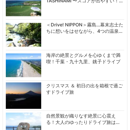
TASHINAMI 〜スコアが出やすい！…
＜Drive! NIPPON＞霧島…幕末志士た
ちに想いをはせながら、4つの温泉…
海岸の絶景とグルメを心ゆくまで満
喫！千葉・九十九里、銚子ドライブ
クリスマス ＆ 初日の出を箱根で過ご
すドライブ旅
自然景観が織りなす絶景に心震え
る！大人のゆったりドライブ旅は…