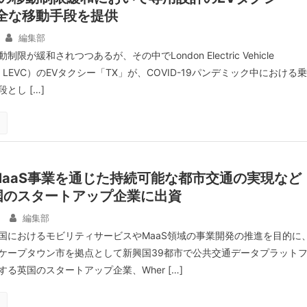
全な移動手段を提供
編集部
限が緩和されつつあるが、その中でLondon Electric Vehicle
、LEVC）のEVタクシー「TX」が、COVID-19パンデミック中における乗
とし […]
aaS事業を通じた持続可能な都市交通の実現など
国のスタートアップ企業に出資
編集部
国におけるモビリティサービスやMaaS領域の事業開発の推進を目的に
ケープタウン市を拠点として新興国39都市で公共交通データプラット
る英国のスタートアップ企業、Wher […]