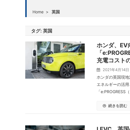
Home
>
英国
タグ:
英国
ホンダ、E
「e:PRO
充電コスト
2021年4月14日
ホンダの英国現地
エネルギーの活用
「e:PROGRES
続きを読む
LEVC、英