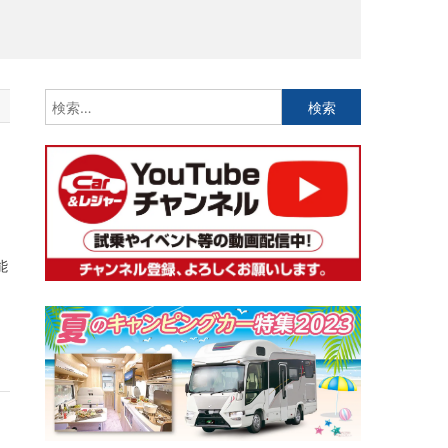
検
索:
と
能