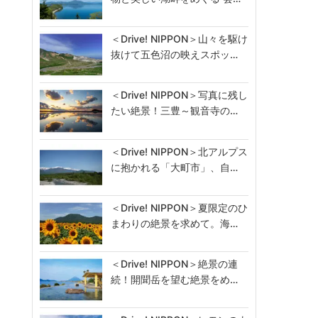
＜Drive! NIPPON＞山々を駆け
抜けて五色沼の映えスポッ…
＜Drive! NIPPON＞写真に残し
たい絶景！三豊～観音寺の…
＜Drive! NIPPON＞北アルプス
に抱かれる「大町市」、自…
＜Drive! NIPPON＞夏限定のひ
まわりの絶景を求めて。海…
＜Drive! NIPPON＞絶景の連
続！開聞岳を望む絶景をめ…