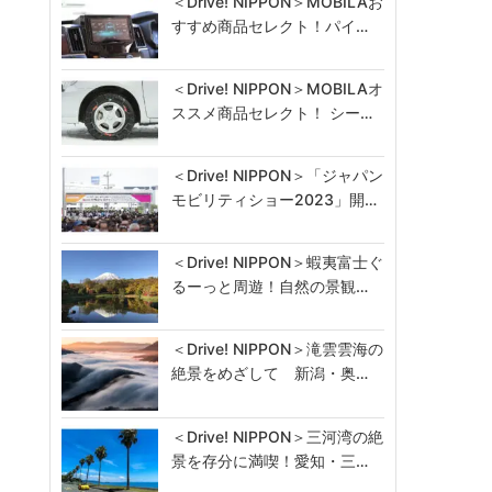
＜Drive! NIPPON＞MOBILAお
すすめ商品セレクト！パイ…
＜Drive! NIPPON＞MOBILAオ
ススメ商品セレクト！ シー…
＜Drive! NIPPON＞「ジャパン
モビリティショー2023」開…
＜Drive! NIPPON＞蝦夷富士ぐ
るーっと周遊！自然の景観…
＜Drive! NIPPON＞滝雲雲海の
絶景をめざして 新潟・奥…
＜Drive! NIPPON＞三河湾の絶
景を存分に満喫！愛知・三…