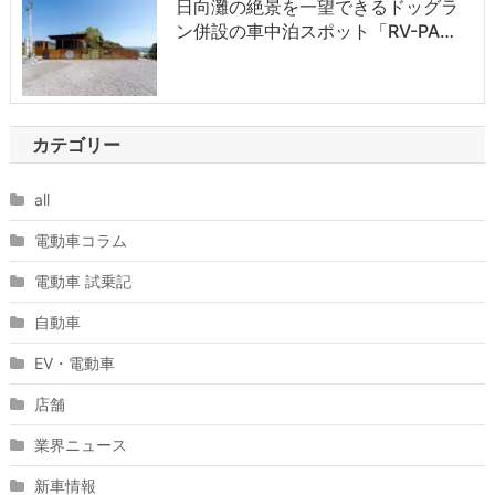
日向灘の絶景を一望できるドッグラ
ン併設の車中泊スポット「RV-PA…
カテゴリー
all
電動車コラム
電動車 試乗記
自動車
EV・電動車
店舗
業界ニュース
新車情報