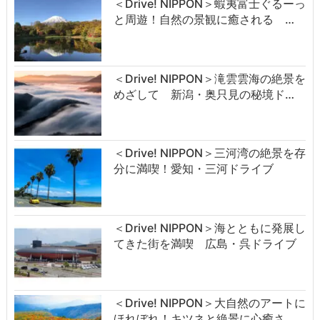
＜Drive! NIPPON＞蝦夷富士ぐるーっ
と周遊！自然の景観に癒される …
＜Drive! NIPPON＞滝雲雲海の絶景を
めざして 新潟・奥只見の秘境ド…
＜Drive! NIPPON＞三河湾の絶景を存
分に満喫！愛知・三河ドライブ
＜Drive! NIPPON＞海とともに発展し
てきた街を満喫 広島・呉ドライブ
＜Drive! NIPPON＞大自然のアートに
ほれぼれ！キツネと絶景に心癒さ…