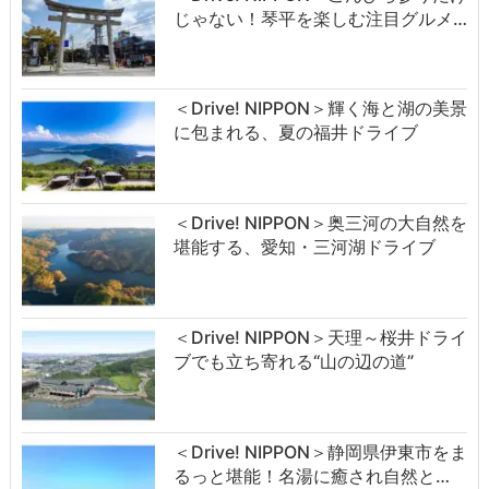
じゃない！琴平を楽しむ注目グルメ…
＜Drive! NIPPON＞輝く海と湖の美景
に包まれる、夏の福井ドライブ
＜Drive! NIPPON＞奥三河の大自然を
堪能する、愛知・三河湖ドライブ
＜Drive! NIPPON＞天理～桜井ドライ
ブでも立ち寄れる“山の辺の道”
＜Drive! NIPPON＞静岡県伊東市をま
るっと堪能！名湯に癒され自然と…