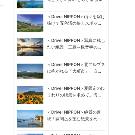
＜Drive! NIPPON＞山々を駆け
抜けて五色沼の映えスポッ…
＜Drive! NIPPON＞写真に残し
たい絶景！三豊～観音寺の…
＜Drive! NIPPON＞北アルプス
に抱かれる「大町市」、自…
＜Drive! NIPPON＞夏限定のひ
まわりの絶景を求めて。海…
＜Drive! NIPPON＞絶景の連
続！開聞岳を望む絶景をめ…