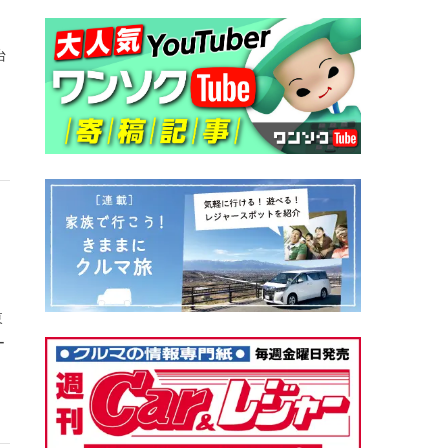
台
。
東
ー