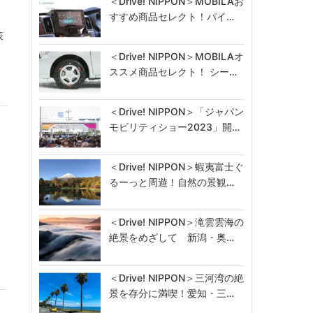
＜Drive! NIPPON＞MOBILAお
すすめ商品セレクト！パイ…
表
＜Drive! NIPPON＞MOBILAオ
ススメ商品セレクト！ シー…
＜Drive! NIPPON＞「ジャパン
モビリティショー2023」開…
＜Drive! NIPPON＞蝦夷富士ぐ
るーっと周遊！自然の景観…
＜Drive! NIPPON＞滝雲雲海の
絶景をめざして 新潟・奥…
＜Drive! NIPPON＞三河湾の絶
景を存分に満喫！愛知・三…