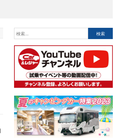
検
索:
I