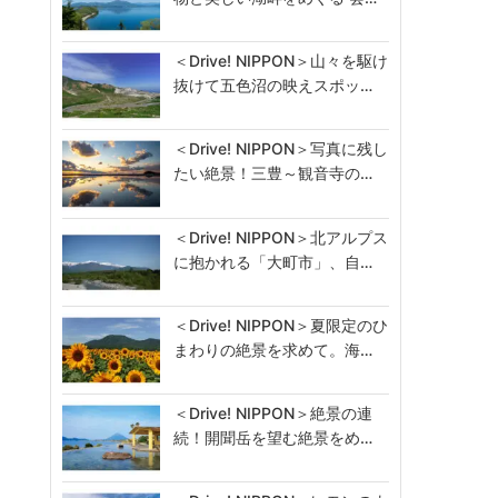
＜Drive! NIPPON＞山々を駆け
抜けて五色沼の映えスポッ…
＜Drive! NIPPON＞写真に残し
たい絶景！三豊～観音寺の…
＜Drive! NIPPON＞北アルプス
に抱かれる「大町市」、自…
＜Drive! NIPPON＞夏限定のひ
まわりの絶景を求めて。海…
＜Drive! NIPPON＞絶景の連
続！開聞岳を望む絶景をめ…