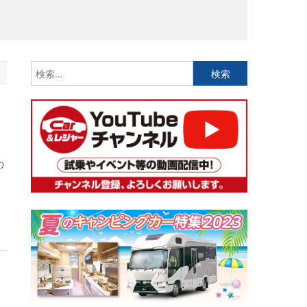
検
索:
の