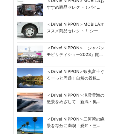
＜Drive! NIPPON＞MOBILAお
すすめ商品セレクト！パイ…
＜Drive! NIPPON＞MOBILAオ
ススメ商品セレクト！ シー…
＜Drive! NIPPON＞「ジャパン
モビリティショー2023」開…
＜Drive! NIPPON＞蝦夷富士ぐ
るーっと周遊！自然の景観…
＜Drive! NIPPON＞滝雲雲海の
絶景をめざして 新潟・奥…
＜Drive! NIPPON＞三河湾の絶
景を存分に満喫！愛知・三…