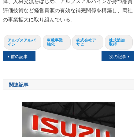
降、人材交流をはじめ、アルプスアルパインが持つ品質
評価技術など経営資源の有効な補完関係を構築し、両社
の事業拡大に取り組んでいる。
アルプスアルパ
車載事業
株式会社ア
株式追加
イン
強化
サヒ
取得
投
前の記事
次の記事
稿
ナ
関連記事
ビ
ゲ
ー
シ