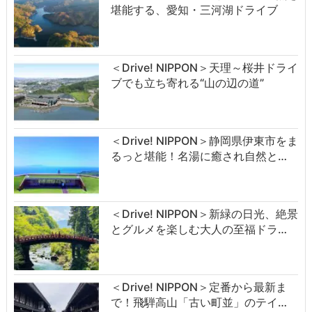
堪能する、愛知・三河湖ドライブ
＜Drive! NIPPON＞天理～桜井ドライ
ブでも立ち寄れる“山の辺の道”
＜Drive! NIPPON＞静岡県伊東市をま
るっと堪能！名湯に癒され自然と…
＜Drive! NIPPON＞新緑の日光、絶景
とグルメを楽しむ大人の至福ドラ…
＜Drive! NIPPON＞定番から最新ま
で！飛騨高山「古い町並」のテイ…