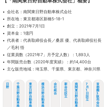
【「南関東日野自動車株式会社」概要】
会社名：南関東日野自動車株式会社
所在地：東京都港区新橋5-18-1
創立：2021年7月1日
資本金：1億円
代表者：代表取締役会長／桑原 優、代表取締役社長
／毛利 悟
従業員数（2021年7」月予定人数）：1,893人
年間販売台数（2020年度実績）：約14,400台
主な販売地域：埼玉県、千葉県、東京都、神奈川県
日
千
東
横
会
新
南
7
首
野
葉
京
浜
社
会
関
月
都
日
日
日
統
社
東
1
圏
野
野
野
合
設
日
日
3
自
自
自
立
野
設
販
動
動
動
自
立
売
車
車
車
動
会
株
株
株
車
社