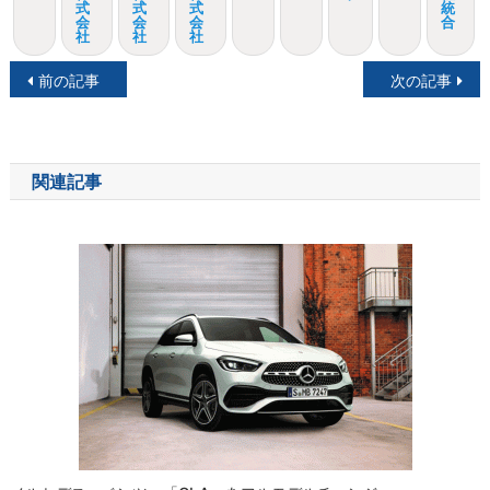
式
式
式
統
会
会
会
合
社
社
社
投
前の記事
次の記事
稿
ナ
関連記事
ビ
ゲ
ー
シ
ョ
ン