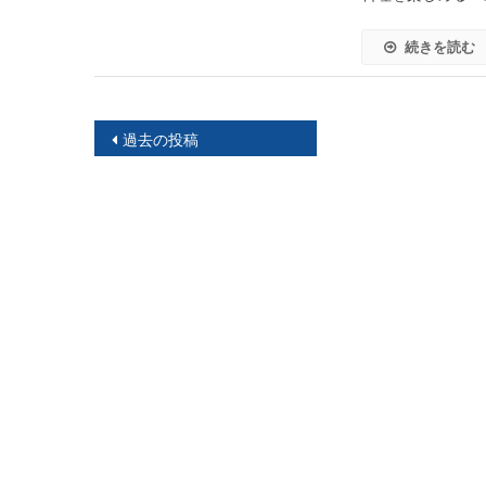
続きを読む
投
過去の投稿
稿
ナ
ビ
ゲ
ー
シ
ョ
ン