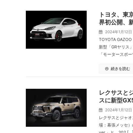
トヨタ、東京
界初公開、新
2024年1月12日
TOYOTA GAZ
新型「GRヤリス
「モータースポーツ
続きを読む
レクサスとジ
スに新型GX5
2024年1月12日
レクサスとジャオス
場：幕張メッセ）のジ
ver.」と、202 […