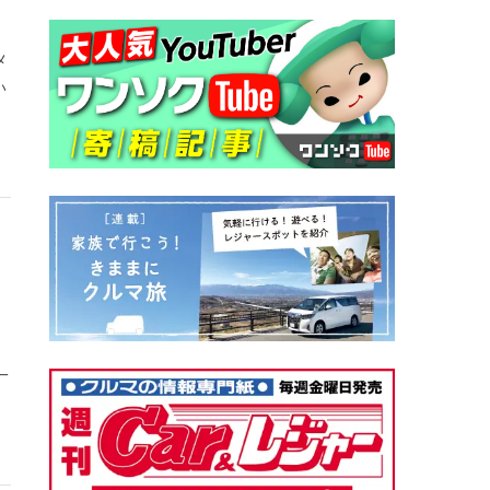
メ
い
一