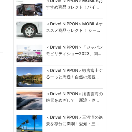
＜Drive! NIPPON＞MOBILAお
すすめ商品セレクト！パイ…
＜Drive! NIPPON＞MOBILAオ
ススメ商品セレクト！ シー…
＜Drive! NIPPON＞「ジャパン
モビリティショー2023」開…
＜Drive! NIPPON＞蝦夷富士ぐ
るーっと周遊！自然の景観…
メ
＜Drive! NIPPON＞滝雲雲海の
絶景をめざして 新潟・奥…
＜Drive! NIPPON＞三河湾の絶
景を存分に満喫！愛知・三…