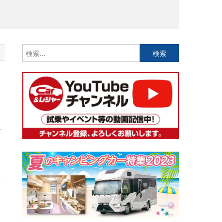
検
索:
バ