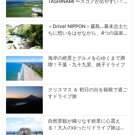
TASHINAMI 〜スコアが出やすい！…
＜Drive! NIPPON＞霧島…幕末志士た
ちに想いをはせながら、4つの温泉…
海岸の絶景とグルメを心ゆくまで満
喫！千葉・九十九里、銚子ドライブ
クリスマス ＆ 初日の出を箱根で過ご
すドライブ旅
自然景観が織りなす絶景に心震え
る！大人のゆったりドライブ旅は…