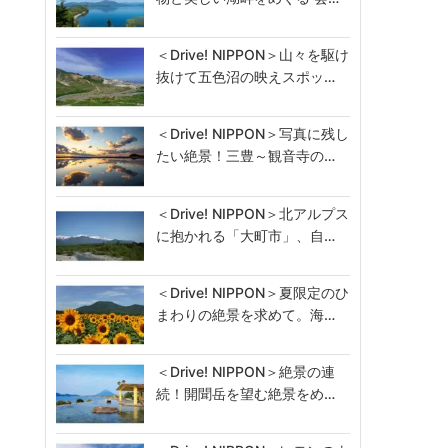
＜Drive! NIPPON＞山々を駆け
抜けて五色沼の映えスポッ…
＜Drive! NIPPON＞写真に残し
たい絶景！三豊～観音寺の…
＜Drive! NIPPON＞北アルプス
に抱かれる「大町市」、自…
＜Drive! NIPPON＞夏限定のひ
まわりの絶景を求めて。海…
＜Drive! NIPPON＞絶景の連
続！開聞岳を望む絶景をめ…