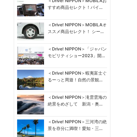
＜Drive! NIPPON＞MOBILAお
すすめ商品セレクト！パイ…
＜Drive! NIPPON＞MOBILAオ
ススメ商品セレクト！ シー…
＜Drive! NIPPON＞「ジャパン
モビリティショー2023」開…
＜Drive! NIPPON＞蝦夷富士ぐ
るーっと周遊！自然の景観…
＜Drive! NIPPON＞滝雲雲海の
絶景をめざして 新潟・奥…
＜Drive! NIPPON＞三河湾の絶
景を存分に満喫！愛知・三…