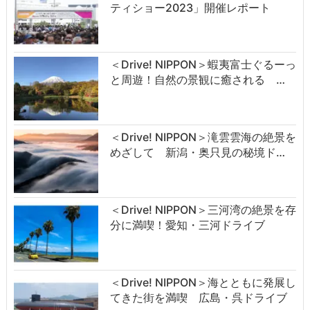
ティショー2023」開催レポート
＜Drive! NIPPON＞蝦夷富士ぐるーっ
と周遊！自然の景観に癒される …
＜Drive! NIPPON＞滝雲雲海の絶景を
めざして 新潟・奥只見の秘境ド…
＜Drive! NIPPON＞三河湾の絶景を存
分に満喫！愛知・三河ドライブ
＜Drive! NIPPON＞海とともに発展し
てきた街を満喫 広島・呉ドライブ