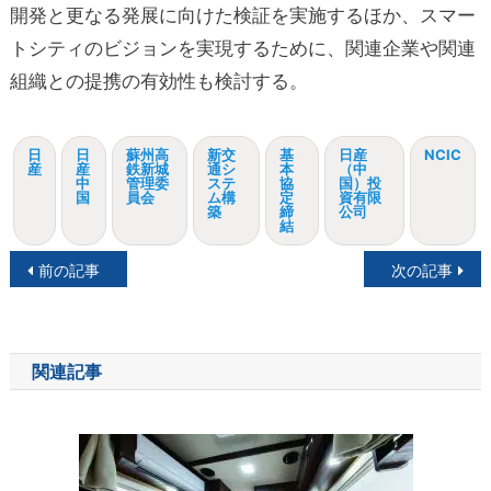
開発と更なる発展に向けた検証を実施するほか、スマー
トシティのビジョンを実現するために、関連企業や関連
組織との提携の有効性も検討する。
日
日
蘇州高
新交
基
日産
NCIC
産
産
鉄新城
通シ
本
（中
中
管理委
ステ
協
国）投
国
員会
ム構
定
資有限
築
締
公司
結
投
前の記事
次の記事
稿
ナ
関連記事
ビ
ゲ
ー