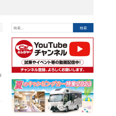
検
索:
新