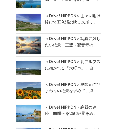
＜Drive! NIPPON＞山々を駆け
抜けて五色沼の映えスポッ…
＜Drive! NIPPON＞写真に残し
たい絶景！三豊～観音寺の…
＜Drive! NIPPON＞北アルプス
に抱かれる「大町市」、自…
＜Drive! NIPPON＞夏限定のひ
まわりの絶景を求めて。海…
＜Drive! NIPPON＞絶景の連
続！開聞岳を望む絶景をめ…