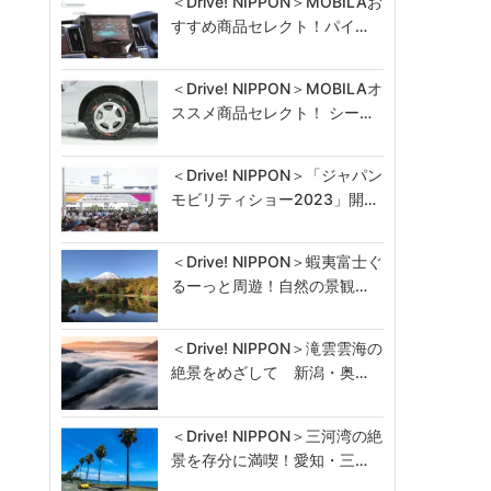
＜Drive! NIPPON＞MOBILAお
すすめ商品セレクト！パイ…
＜Drive! NIPPON＞MOBILAオ
ススメ商品セレクト！ シー…
＜Drive! NIPPON＞「ジャパン
モビリティショー2023」開…
＜Drive! NIPPON＞蝦夷富士ぐ
るーっと周遊！自然の景観…
＜Drive! NIPPON＞滝雲雲海の
絶景をめざして 新潟・奥…
＜Drive! NIPPON＞三河湾の絶
景を存分に満喫！愛知・三…