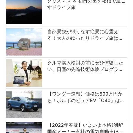
クリスマス ＆ 初日の出を箱根で過ご
すドライブ旅
自然景観が織りなす絶景に心震え
る！大人のゆったりドライブ旅は…
クルマ購入検討の前にぜひ体験した
い、日産の先進技術体験プログラ…
【ワンダー速報】価格は599万円か
ら！ボルボのピュアEV「C40」は…
【2022年春版】いよいよ本格始動?
国産メーカー各社の電気自動車(B…