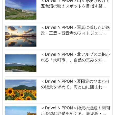
＜Drive! NIPPON＞山々を駆け抜けて
五色沼の映えスポットを目指す磐…
＜Drive! NIPPON＞写真に残したい絶
景！三豊～観音寺のフォトジェニ…
＜Drive! NIPPON＞北アルプスに抱か
れる「大町市」、自然の恵みを知…
＜Drive! NIPPON＞夏限定のひまわり
の絶景を求めて。海と山に囲まれ…
＜Drive! NIPPON＞絶景の連続！開聞
岳を望む絶景をめぐる。鹿児島・…